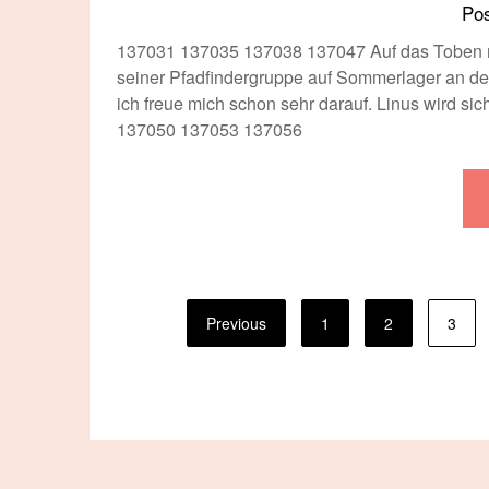
Po
137031 137035 137038 137047 Auf das Toben mit
seiner Pfadfindergruppe auf Sommerlager an de
ich freue mich schon sehr darauf. Linus wird si
137050 137053 137056
Seitennummerierung
Previous
1
2
3
der
Beiträge