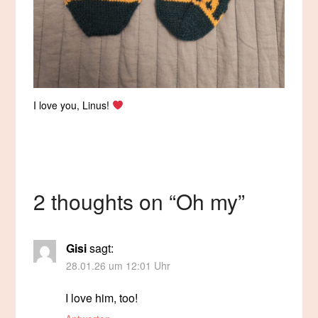
I love you, Linus!
2 thoughts on “
Oh my
”
Gisi
sagt:
28.01.26 um 12:01 Uhr
I love him, too!