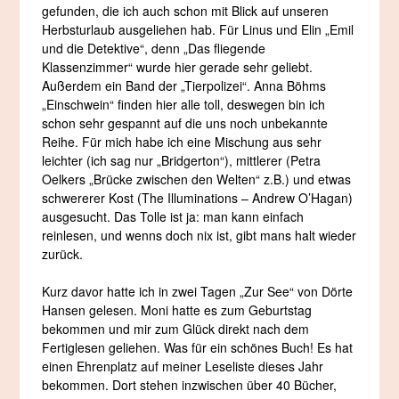
gefunden, die ich auch schon mit Blick auf unseren
Herbsturlaub ausgeliehen hab. Für Linus und Elin „Emil
und die Detektive“, denn „Das fliegende
Klassenzimmer“ wurde hier gerade sehr geliebt.
Außerdem ein Band der „Tierpolizei“. Anna Böhms
„Einschwein“ finden hier alle toll, deswegen bin ich
schon sehr gespannt auf die uns noch unbekannte
Reihe. Für mich habe ich eine Mischung aus sehr
leichter (ich sag nur „Bridgerton“), mittlerer (Petra
Oelkers „Brücke zwischen den Welten“ z.B.) und etwas
schwererer Kost (The Illuminations – Andrew O’Hagan)
ausgesucht. Das Tolle ist ja: man kann einfach
reinlesen, und wenns doch nix ist, gibt mans halt wieder
zurück.
Kurz davor hatte ich in zwei Tagen „Zur See“ von Dörte
Hansen gelesen. Moni hatte es zum Geburtstag
bekommen und mir zum Glück direkt nach dem
Fertiglesen geliehen. Was für ein schönes Buch! Es hat
einen Ehrenplatz auf meiner Leseliste dieses Jahr
bekommen. Dort stehen inzwischen über 40 Bücher,