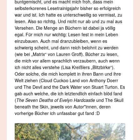
buntgemischt, und es macht mich froh, dass mein
selbsterkorenes Lesetrainigsjahr bisher so erfolgreich
war und ist. Ich hatte es unterschwellig so vermisst, zu
lesen. Also so richtig. Und nicht nur ab und zu mal aus
Versehen. Die Menge an Büchern ist dabei ja völlig
egal. Für mich nur wichtig: Lesen fest in mein Leben
einzubauen. Auch mal dranzubleiben, wenn es
schwierig scheint, und dann reich belohnt zu werden
(wie bei „Matrix“ von Lauren Groff). Bücher zu lesen,
die mich vor allem sprachlich verzaubern, auch wenn
ich nicht alles verstehe (Lisa Kreißlers „Blitzbirke“).
Oder solche, die mich komplett in ihren Bann und ihre
Welt ziehen (Cloud Cuckoo Land von Anthony Doerr
und The Devil and the Dark Water von Stuart Turton. Es
gab auch welche, die ich letztendlich einfach blöd fand
(
The Seven Deaths of Evelyn Hardcastle
und The Skull
beneath the Skin, jeweils von Autor*innen, deren
vorherige Bücher ich unfassbar gut fand :D