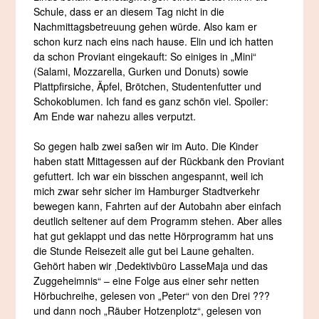
Schule, dass er an diesem Tag nicht in die
Nachmittagsbetreuung gehen würde. Also kam er
schon kurz nach eins nach hause. Elin und ich hatten
da schon Proviant eingekauft: So einiges in „Mini“
(Salami, Mozzarella, Gurken und Donuts) sowie
Plattpfirsiche, Äpfel, Brötchen, Studentenfutter und
Schokoblumen. Ich fand es ganz schön viel. Spoiler:
Am Ende war nahezu alles verputzt.
So gegen halb zwei saßen wir im Auto. Die Kinder
haben statt Mittagessen auf der Rückbank den Proviant
gefuttert. Ich war ein bisschen angespannt, weil ich
mich zwar sehr sicher im Hamburger Stadtverkehr
bewegen kann, Fahrten auf der Autobahn aber einfach
deutlich seltener auf dem Programm stehen. Aber alles
hat gut geklappt und das nette Hörprogramm hat uns
die Stunde Reisezeit alle gut bei Laune gehalten.
Gehört haben wir ‚Dedektivbüro LasseMaja und das
Zuggeheimnis“ – eine Folge aus einer sehr netten
Hörbuchreihe, gelesen von „Peter“ von den Drei ???
und dann noch „Räuber Hotzenplotz“, gelesen von