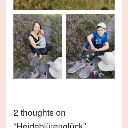
2 thoughts on
“
Heideblütenglück
”