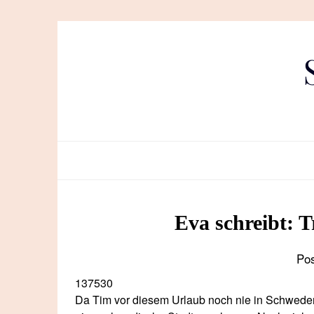
Skip
to
content
Eva schreibt: 
Po
137530
Da Tim vor diesem Urlaub noch nie in Schweden