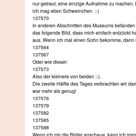
nur getraut, eine einzige Aufnahme zu machen. Es
ich mag eben Schweinchen. :-)
137570
In anderen Abschnitten des Museums befanden s
das folgende Bild, dass mich einfach entzückt h
aus. Wenn ich mal einen Sohn bekomme, dann mu
137564
137567
Oder wie dieser:
137573
Also der kleinere von beiden ;-).
Die zweite Hälfte des Tages verbrachten wir d
war mehr als genug!
137576
137579
137582
137585
137588
Wenn ich mir die Bilder anschaue, kann ich im