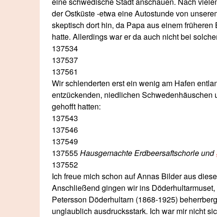
eine schwedische Stadt anschauen. Nach viele
der Ostküste -etwa eine Autostunde von unserem
skeptisch dort hin, da Papa aus einem früheren
hatte. Allerdings war er da auch nicht bei solc
137534
137537
137561
Wir schlenderten erst ein wenig am Hafen entla
entzückenden, niedlichen Schwedenhäuschen u
gehofft hatten:
137543
137546
137549
137555
Hausgemachte Erdbeersaftschorle und
137552
Ich freue mich schon auf Annas Bilder aus die
Anschließend gingen wir ins Döderhultarmuset,
Petersson Döderhultarn (1868-1925) beherrbergt
unglaublich ausdrucksstark. Ich war mir nicht s