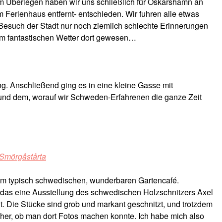
m Überlegen haben wir uns schließlich für Oskarshamn an
 Ferienhaus entfernt- entschieden. Wir fuhren alle etwas
 Besuch der Stadt nur noch ziemlich schlechte Erinnerungen
hem fantastischen Wetter dort gewesen…
ng. Anschließend ging es in eine kleine Gasse mit
nd dem, worauf wir Schweden-Erfahrenen die ganze Zeit
Smörgåstårta
sem typisch schwedischen, wunderbaren Gartencafé.
 das eine Ausstellung des schwedischen Holzschnitzers Axel
. Die Stücke sind grob und markant geschnitzt, und trotzdem
icher, ob man dort Fotos machen konnte. Ich habe mich also