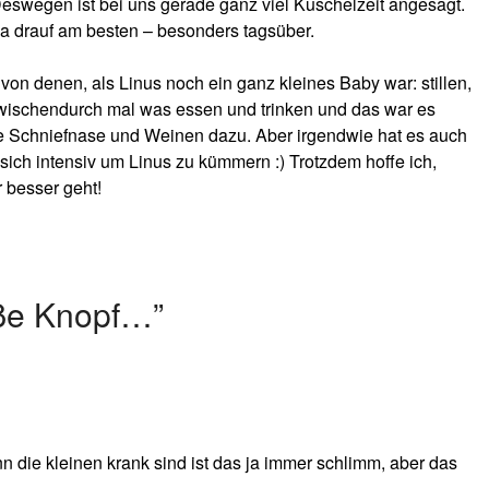
 Deswegen ist bei uns gerade ganz viel Kuschelzeit angesagt.
ama drauf am besten – besonders tagsüber.
 von denen, als Linus noch ein ganz kleines Baby war: stillen,
wischendurch mal was essen und trinken und das war es
ne Schniefnase und Weinen dazu. Aber irgendwie hat es auch
s sich intensiv um Linus zu kümmern :) Trotzdem hoffe ich,
besser geht!
ße Knopf…
”
die kleinen krank sind ist das ja immer schlimm, aber das