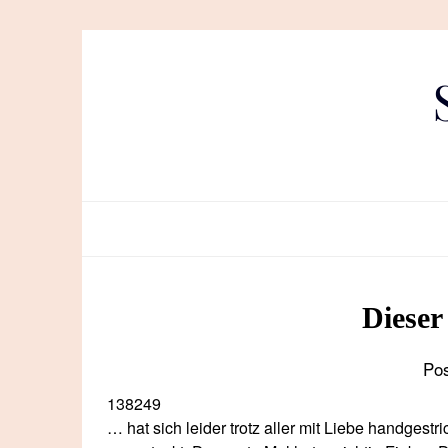
Skip
to
content
Diese
Po
138249
… hat sich leider trotz aller mit Liebe handgest