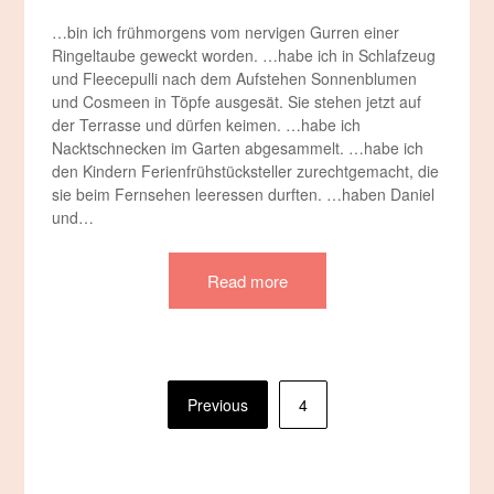
…bin ich frühmorgens vom nervigen Gurren einer
Ringeltaube geweckt worden. …habe ich in Schlafzeug
und Fleecepulli nach dem Aufstehen Sonnenblumen
und Cosmeen in Töpfe ausgesät. Sie stehen jetzt auf
der Terrasse und dürfen keimen. …habe ich
Nacktschnecken im Garten abgesammelt. …habe ich
den Kindern Ferienfrühstücksteller zurechtgemacht, die
sie beim Fernsehen leeressen durften. …haben Daniel
und…
Read more
Seitennummerierung
Previous
4
der
Beiträge