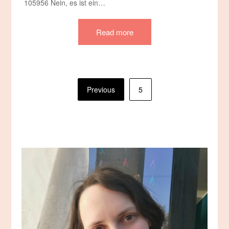
105956 Nein, es ist ein…
Read more
Seitennummerierung
Previous
5
der
Beiträge