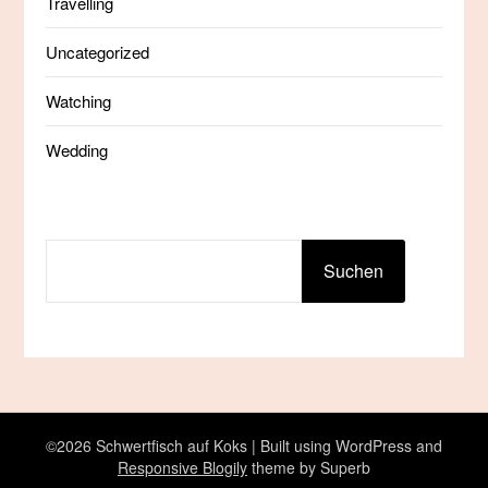
Travelling
Uncategorized
Watching
Wedding
SUCHEN
Suchen
©2026 Schwertfisch auf Koks
| Built using WordPress and
Responsive Blogily
theme by Superb