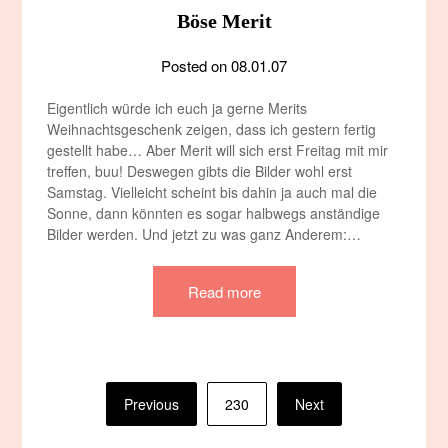
Böse Merit
Posted on
08.01.07
Eigentlich würde ich euch ja gerne Merits
Weihnachtsgeschenk zeigen, dass ich gestern fertig
gestellt habe… Aber Merit will sich erst Freitag mit mir
treffen, buu! Deswegen gibts die Bilder wohl erst
Samstag. Vielleicht scheint bis dahin ja auch mal die
Sonne, dann könnten es sogar halbwegs anständige
Bilder werden. Und jetzt zu was ganz Anderem:…
Read more
Seitennummerierung
Previous
230
Next
der